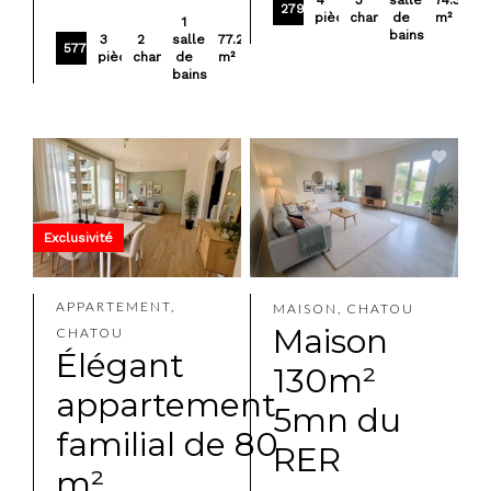
4
3
salle
74.37
279 000 €
pièces
chambres
de
m²
1
bains
3
2
salle
77.24
577 000 €
pièces
chambres
de
m²
bains
Exclusivité
APPARTEMENT,
MAISON, CHATOU
Maison
CHATOU
Élégant
130m²
appartement
5mn du
familial de 80
RER
m²