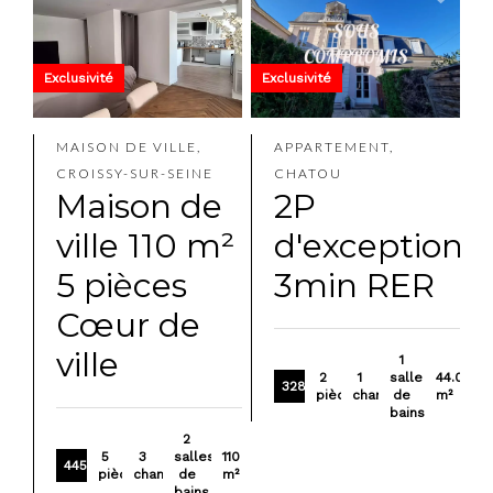
Exclusivité
Exclusivité
MAISON DE VILLE,
APPARTEMENT,
CROISSY-SUR-SEINE
CHATOU
Maison de
2P
ville 110 m²
d'exception
5 pièces
3min RER
Cœur de
ville
1
2
1
salle
44.05
328 000 €
pièces
chambre
de
m²
bains
2
5
3
salles
110
445 000 €
pièces
chambres
de
m²
bains