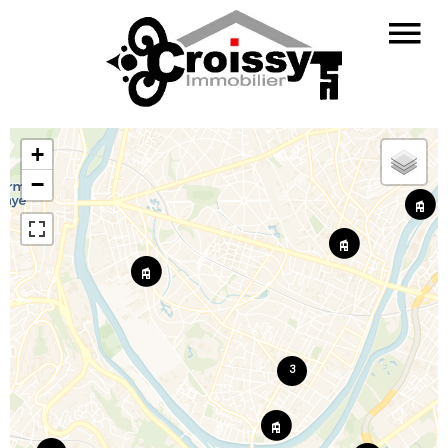
+
−
3