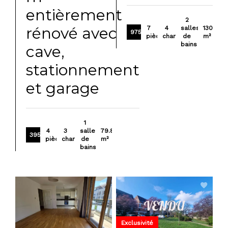
entièrement
2
rénové avec
7
4
salles
130
975 000 €
pièces
chambres
de
m²
bains
cave,
stationnement
et garage
1
4
3
salle
79.86
395 000 €
pièces
chambres
de
m²
bains
Exclusivité