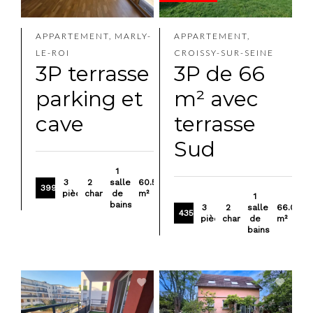
APPARTEMENT, MARLY-
APPARTEMENT,
LE-ROI
CROISSY-SUR-SEINE
3P terrasse
3P de 66
parking et
m² avec
cave
terrasse
Sud
1
3
2
salle
60.57
399 000 €
pièces
chambres
de
m²
1
bains
3
2
salle
66.06
435 000 €
pièces
chambres
de
m²
bains