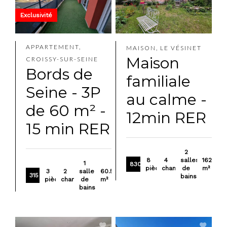
Exclusivité
APPARTEMENT,
MAISON, LE VÉSINET
Maison
CROISSY-SUR-SEINE
Bords de
familiale
Seine - 3P
au calme -
de 60 m² -
12min RER
15 min RER
2
8
4
salles
162
1
830 000 €
pièces
chambres
de
m²
3
2
salle
60.59
315 000 €
bains
pièces
chambres
de
m²
bains