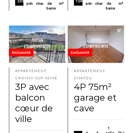
230 000 €
1 245 000 €
pièces
chambre
de
m²
pièces
chambres
de
m²
bains
bains
Exclusivité
Exclusivité
APPARTEMENT,
APPARTEMENT,
CROISSY-SUR-SEINE
CHATOU
3P avec
4P 75m²
balcon
garage et
cœur de
cave
ville
1