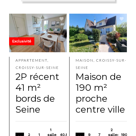
Exclusivité
APPARTEMENT,
MAISON, CROISSY-SUR-
CROISSY-SUR-SEINE
SEINE
2P récent
Maison de
41 m²
190 m²
bords de
proche
Seine
centre ville
1
2
2
1
salle
40.86
9
7
salles
190