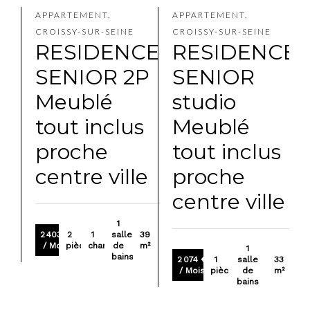
APPARTEMENT,
APPARTEMENT,
CROISSY-SUR-SEINE
CROISSY-SUR-SEINE
RESIDENCE
RESIDENCE
SENIOR 2P
SENIOR
Meublé
studio
tout inclus
Meublé
proche
tout inclus
centre ville
proche
centre ville
1
2 403 €
2
1
salle
39
/ Mois
pièces
chambre
de
m²
1
bains
2 074 €
1
salle
33
/ Mois
pièce
de
m²
bains