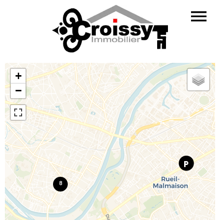
+
−
8