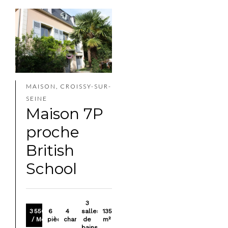
MAISON, CROISSY-SUR-
SEINE
Maison 7P
proche
British
School
3
3 550 €
6
4
salles
135
/ Mois
pièces
chambres
de
m²
bains