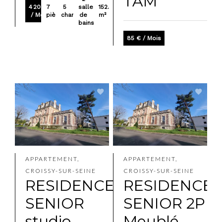
TAM
4 200 €
7
5
salles
152.54
/ Mois
pièces
chambres
de
m²
bains
85 € / Mois
APPARTEMENT,
APPARTEMENT,
CROISSY-SUR-SEINE
CROISSY-SUR-SEINE
RESIDENCE
RESIDENCE
SENIOR
SENIOR 2P
studio
Meublé