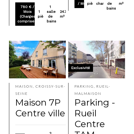
/ Mois
pièces
chambres
de
m²
780 € /
1
bains
Mois
1
salle
24.7
(Charges
pièce
de
m²
comprises)
bains
Exclusivité
MAISON, CROISSY-SUR-
PARKING, RUEIL-
SEINE
MALMAISON
Maison 7P
Parking -
Centre ville
Rueil
Centre
2