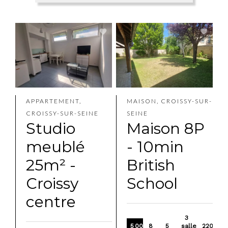
APPARTEMENT,
MAISON, CROISSY-SUR-
CROISSY-SUR-SEINE
SEINE
Studio
Maison 8P
meublé
- 10min
25m² -
British
Croissy
School
centre
3
5 000 €
8
5
salles
220.51