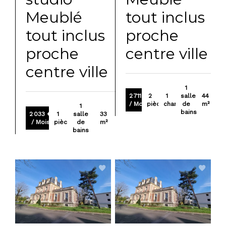
Meublé
tout inclus
tout inclus
proche
proche
centre ville
centre ville
1
2 711 €
2
1
salle
44
/ Mois
pièces
chambre
de
m²
1
bains
2 033 €
1
salle
33
/ Mois
pièce
de
m²
bains