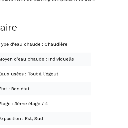
ire
Type d'eau chaude
Chaudière
Moyen d'eau chaude
Individuelle
Eaux usées
Tout à l'égout
État
Bon état
Étage
3ème étage / 4
Exposition
Est, Sud