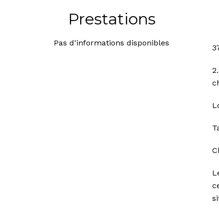
Prestations
Pas d'informations disponibles
3
2
c
L
T
C
L
c
s