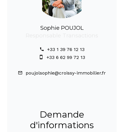
Sophie POUJOL
Responsable Transactions
+33 1 39 76 12 13
+33 6 62 99 72 13
poujolsophie@croissy-immobilier.fr
Demande
d'informations