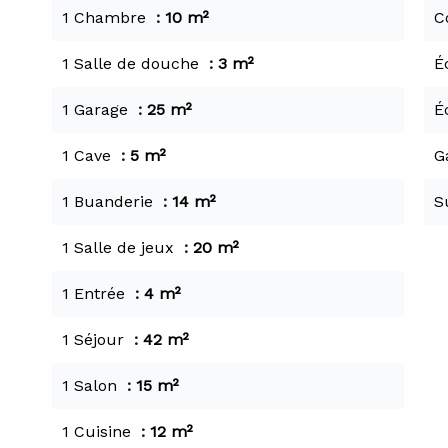
1 Chambre
10 m²
C
1 Salle de douche
3 m²
É
1 Garage
25 m²
É
1 Cave
5 m²
G
1 Buanderie
14 m²
S
1 Salle de jeux
20 m²
1 Entrée
4 m²
1 Séjour
42 m²
1 Salon
15 m²
1 Cuisine
12 m²