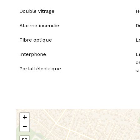
Double vitrage
H
Alarme incendie
D
Fibre optique
L
Interphone
L
c
Portail électrique
s
+
−