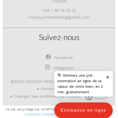
France
+33 1 39 76 12 13
croissy.immobilier@gmail.com
Suivez-nous
Facebook
Instagram
👋 Obtenez une pré-
✕
estimation en ligne de la
Mentions légales
©2026 CROISSY IMMOBILIER
valeur de votre bien, en 2
Honoraires d'agence
min, gratuitement.
Design by
Changer ses préférences cookies
Apimo™
Ce site est protégé par reCAPTCHA et les règles de
confidentialité
et les
Estimation en ligne
conditions d'utilisation
de Google s'appliquent.