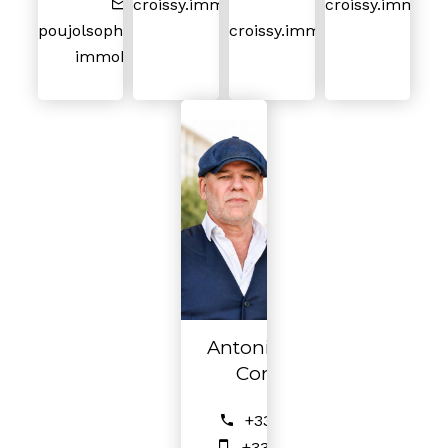
croissy.immobilier@gmail.com
croissy.immobil
poujolsophie@croissy-
croissy.immo.cc@gmail.com
immobilier.fr
Antonino DA SILVA
Commercial
+33 1 39 76 12 13
+33 7 64 21 77 68